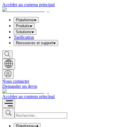
Accéder au contenu principal
Plateforme
Produits
Solutions
Tarification
Ressources et support
S
h
o
w
S
e
a
Nous contacter
r
Demander un devis
c
h
b
Accéder au contenu principal
o
x
I
S
u
n
b
p
m
u
Plateforme