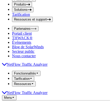
i
t
t
Produits
S
S
Solutions
e
e
Tarification
a
a
r
Ressources et support
r
c
c
h
Partenaires
h
b
Portail client
o
b
THWACK®
x
o
Événements
x
Blog de SolarWinds
Secteur public
Nous contacter
NetFlow Traffic Analyzer
Fonctionnalités
Tarification
Ressources
NetFlow Traffic Analyzer
Menu