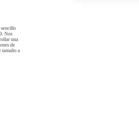
sencillo
9. Nos
rollar una
iones de
er tamaño a