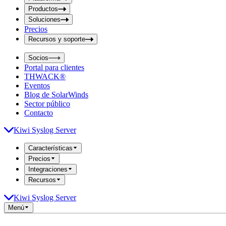
i
t
t
Productos
S
S
Soluciones
e
e
Precios
a
a
r
Recursos y soporte
r
c
c
h
Socios
h
b
Portal para clientes
o
b
THWACK®
x
o
Eventos
x
Blog de SolarWinds
Sector público
Contacto
Kiwi Syslog Server
Características
Precios
Integraciones
Recursos
Kiwi Syslog Server
Menú