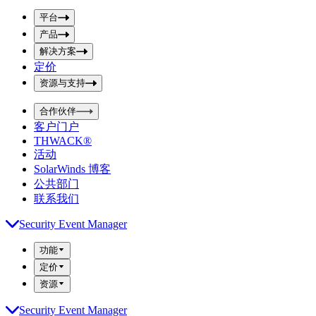
p
m
u
平台
i
t
t
产品
S
S
解决方案
e
e
a
a
定价
r
r
资源与支持
c
c
h
h
b
合作伙伴
o
b
客户门户
x
o
THWACK®
x
活动
SolarWinds 博客
公共部门
联系我们
Security Event Manager
功能
定价
资源
Security Event Manager