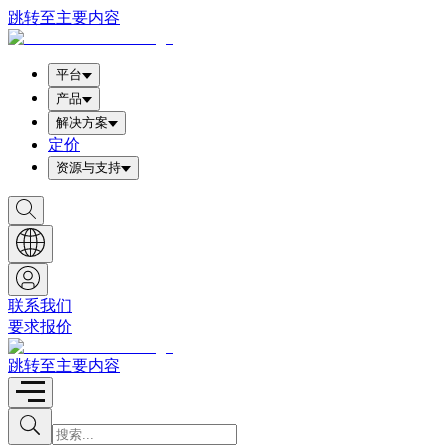
跳转至主要内容
平台
产品
解决方案
定价
资源与支持
S
h
o
w
S
e
a
联系我们
r
要求报价
c
h
b
跳转至主要内容
o
x
I
S
u
n
b