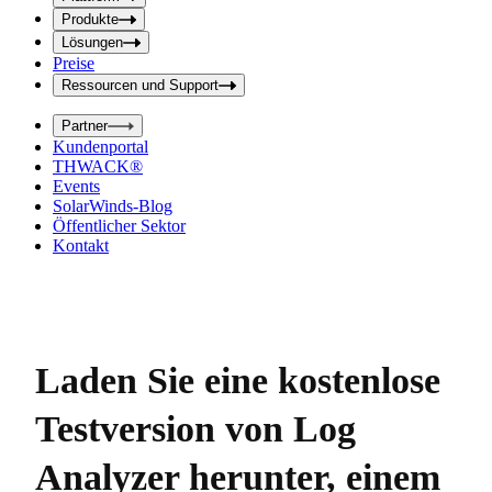
f
f
e
Produkte
e
l
Lösungen
d
l
Preise
a
d
b
Ressourcen und Support
e
s
i
e
Partner
n
n
Kundenportal
d
g
THWACK®
e
a
n
Events
b
SolarWinds-Blog
e
Öffentlicher Sektor
Kontakt
Laden Sie eine kostenlose
Testversion von Log
Analyzer herunter, einem