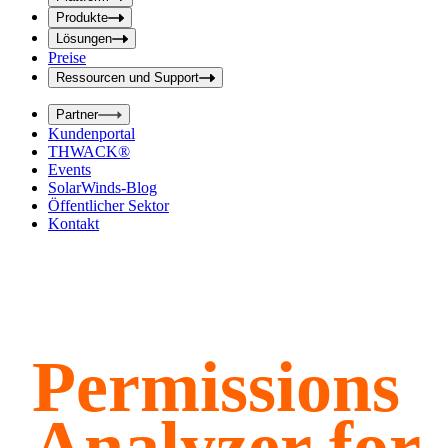
f
f
e
Produkte
e
l
Lösungen
d
l
Preise
a
d
b
Ressourcen und Support
e
s
i
e
Partner
n
n
Kundenportal
d
g
THWACK®
e
a
n
Events
b
SolarWinds-Blog
e
Öffentlicher Sektor
Kontakt
Permissions
Analyzer for