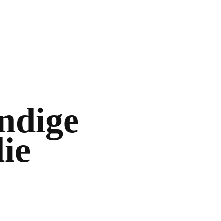
ändige
ie
.