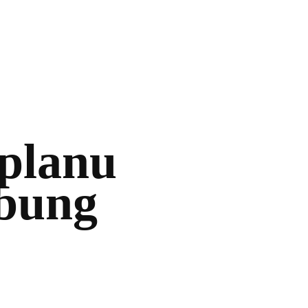
planu
ebung