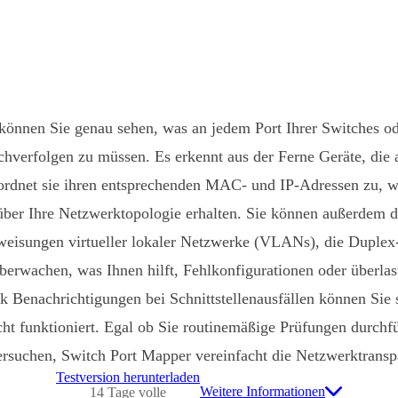
können Sie genau sehen, was an jedem Port Ihrer Switches o
achverfolgen zu müssen. Es erkennt aus der Ferne Geräte, die 
 ordnet sie ihren entsprechenden MAC- und IP-Adressen zu, w
über Ihre Netzwerktopologie erhalten. Sie können außerdem de
weisungen virtueller lokaler Netzwerke (VLANs), die Duplex
berwachen, was Ihnen hilft, Fehlkonfigurationen oder überla
k Benachrichtigungen bei Schnittstellenausfällen können Si
cht funktioniert. Egal ob Sie routinemäßige Prüfungen durchf
rsuchen, Switch Port Mapper vereinfacht die Netzwerktransp
Testversion herunterladen
Weitere Informationen
14 Tage volle