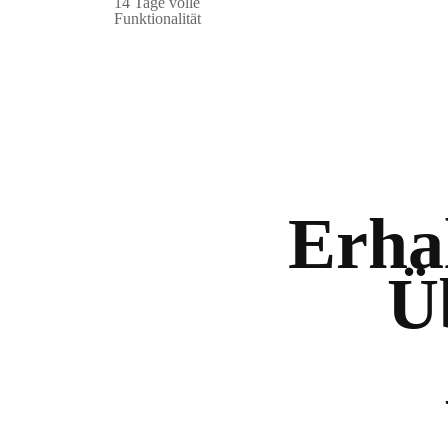
14 Tage volle
Funktionalität
Erhal
Ü