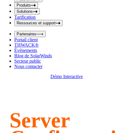
i
t
t
Produits
S
S
Solutions
e
e
Tarification
a
a
r
Ressources et support
r
c
c
h
Partenaires
h
b
Portail client
o
b
THWACK®
x
o
Événements
x
Blog de SolarWinds
Secteur public
Nous contacter
Démo Interactive
Server