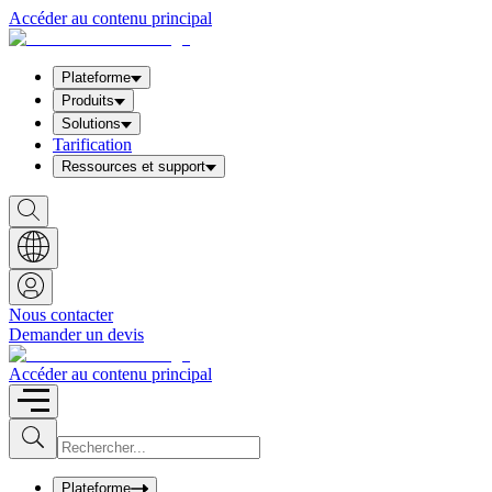
Accéder au contenu principal
Plateforme
Produits
Solutions
Tarification
Ressources et support
S
h
o
w
S
e
a
Nous contacter
r
Demander un devis
c
h
b
Accéder au contenu principal
o
x
I
S
u
n
b
p
m
u
Plateforme