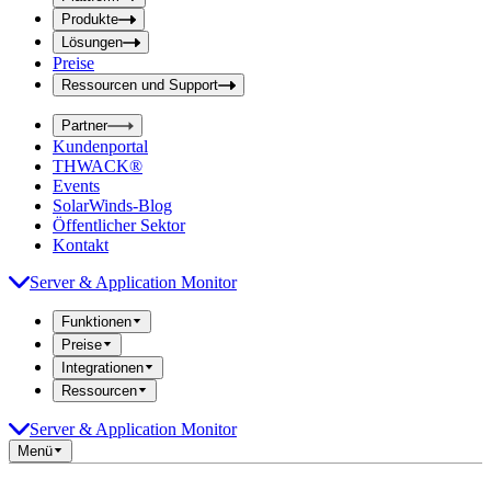
f
f
e
Produkte
e
l
Lösungen
d
l
Preise
a
d
b
Ressourcen und Support
e
s
i
e
Partner
n
n
Kundenportal
d
g
THWACK®
e
a
n
Events
b
SolarWinds-Blog
e
Öffentlicher Sektor
Kontakt
Server & Application Monitor
Funktionen
Preise
Integrationen
Ressourcen
Server & Application Monitor
Menü