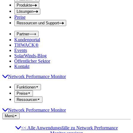
f
f
e
Produkte
e
l
Lösungen
d
l
Preise
a
d
b
Ressourcen und Support
e
s
i
e
Partner
n
n
Kundenportal
d
g
THWACK®
e
a
n
Events
b
SolarWinds-Blog
e
Öffentlicher Sektor
Kontakt
Network Performance Monitor
Funktionen
Preise
Ressourcen
Network Performance Monitor
Menü
<< Alle Anwendungsfälle zu Network Performance