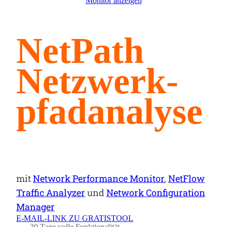
Monitor anzeigen
NetPath
Netzwerk­
pfad­analyse
mit
Network Performance Monitor
,
NetFlow
Traffic Analyzer
und
Network Configuration
Manager
E-MAIL-LINK ZU GRATISTOOL
30 Tage volle Funktionalität