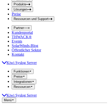
f
f
e
Produkte
e
l
Lösungen
d
l
Preise
a
d
b
Ressourcen und Support
e
s
i
e
Partner
n
n
Kundenportal
d
g
THWACK®
e
a
n
Events
b
SolarWinds-Blog
e
Öffentlicher Sektor
Kontakt
Kiwi Syslog Server
Funktionen
Preise
Integrationen
Ressourcen
Kiwi Syslog Server
Menü